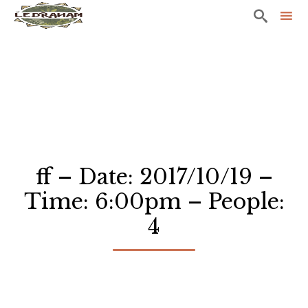

Sk
to
co
ff – Date: 2017/10/19 –
Time: 6:00pm – People:
4