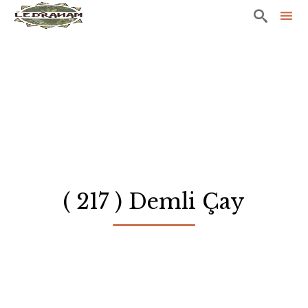

Sk
to
co
( 217 ) Demli Çay