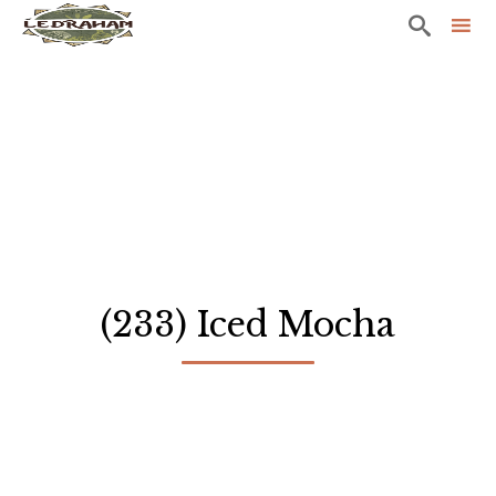

Sk
to
co
(233) Iced Mocha