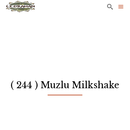

Sk
to
co
( 244 ) Muzlu Milkshake