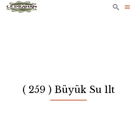

Sk
to
co
( 259 ) Büyük Su 1lt