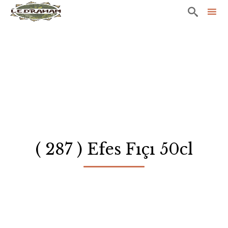

Sk
to
co
( 287 ) Efes Fıçı 50cl