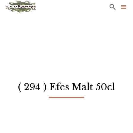

Sk
to
co
( 294 ) Efes Malt 50cl