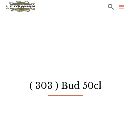

Sk
to
co
( 303 ) Bud 50cl