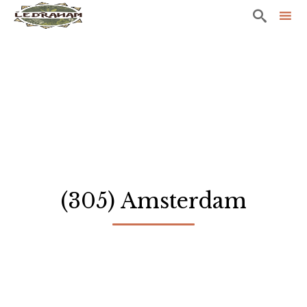

Sk
to
co
(305) Amsterdam