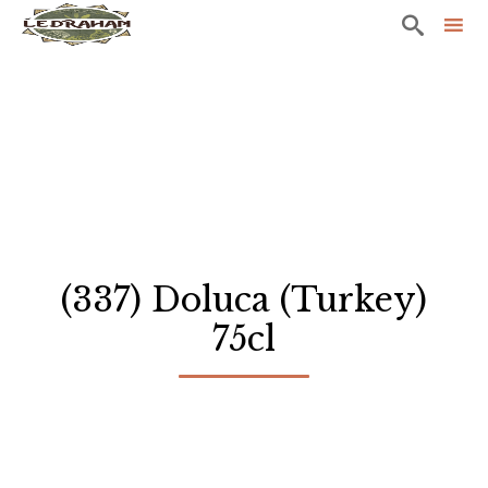

Sk
to
co
(337) Doluca (Turkey)
75cl