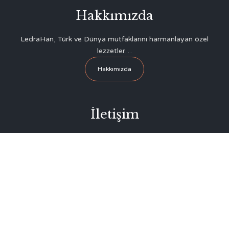
Hakkımızda
LedraHan, Türk ve Dünya mutfaklarını harmanlayan özel
lezzetler…
Hakkımızda
İletişim
Surlariçi – Lefkoşa, Kıbrıs
Evgaf Meydanı Sokak No: 2 (Büyük Han Yanı, Eski Lefke
Hanı)
+90 542 855 88 72
info@ledrahan.com