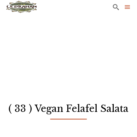

Sk
to
co
( 33 ) Vegan Felafel Salata