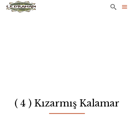

Sk
to
co
( 4 ) Kızarmış Kalamar