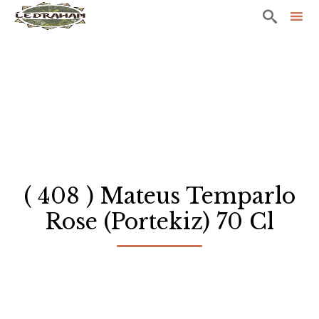

Sk
to
co
( 408 ) Mateus Temparlo
Rose (Portekiz) 70 Cl