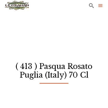

Sk
to
co
( 413 ) Pasqua Rosato
Puglia (Italy) 70 Cl