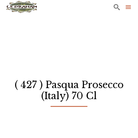

Sk
to
co
( 427 ) Pasqua Prosecco
(Italy) 70 Cl