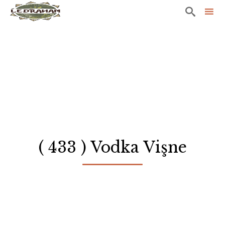

Sk
to
co
( 433 ) Vodka Vişne