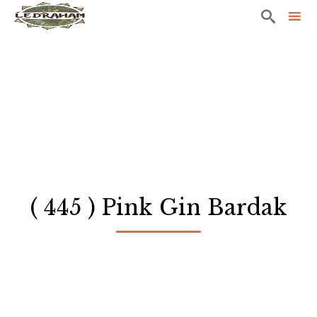

Sk
to
co
( 445 ) Pink Gin Bardak