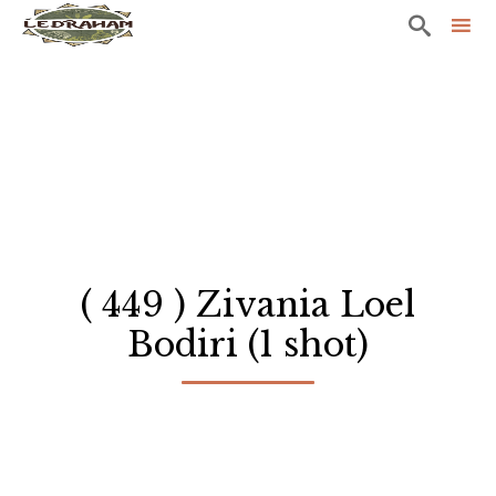

Sk
to
co
( 449 ) Zivania Loel
Bodiri (1 shot)