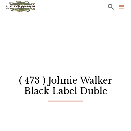

Sk
to
co
( 473 ) Johnie Walker
Black Label Duble