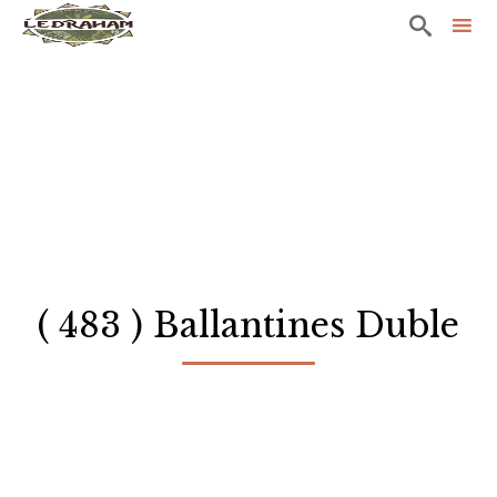

Sk
to
co
( 483 ) Ballantines Duble