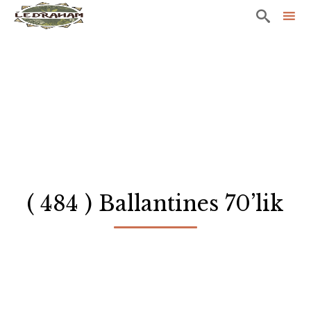

Sk
to
co
( 484 ) Ballantines 70’lik