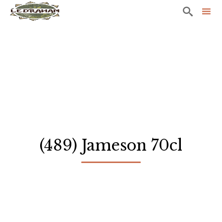

Sk
to
co
(489) Jameson 70cl