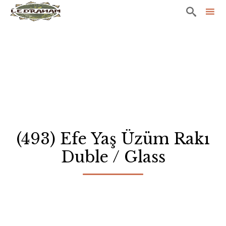

Sk
to
co
(493) Efe Yaş Üzüm Rakı
Duble / Glass