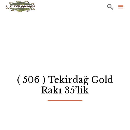

Sk
to
co
( 506 ) Tekirdağ Gold
Rakı 35’lik