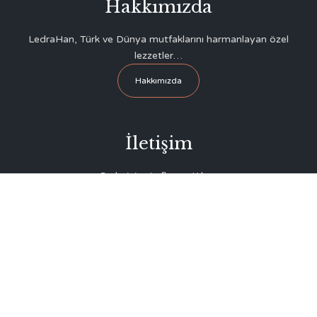
Hakkımızda
LedraHan, Türk ve Dünya mutfaklarını harmanlayan özel
lezzetler…
Hakkımızda
İletişim
Surlariçi – Lefkoşa, Kıbrıs
Evgaf Meydanı Sokak No: 2 (Büyük Han Yanı, Eski Lefke
Hanı)
+90 542 855 88 72
info@ledrahan.com