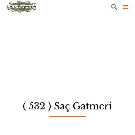

Sk
to
co
( 532 ) Saç Gatmeri