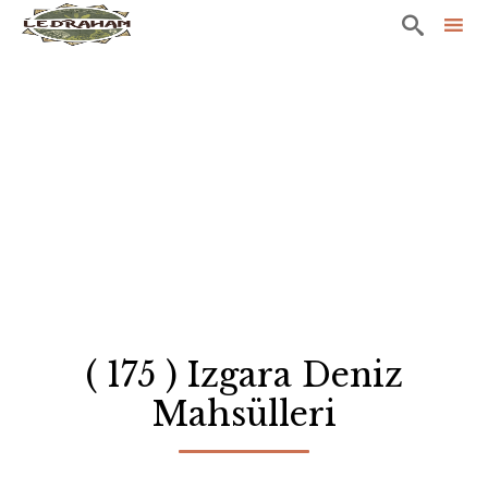

Sk
to
co
( 175 ) Izgara Deniz
Mahsülleri