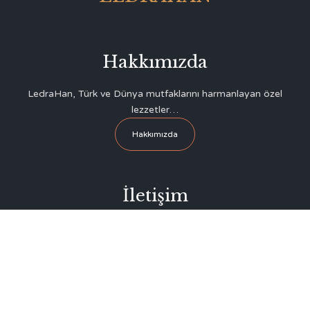
Hakkımızda
LedraHan, Türk ve Dünya mutfaklarını harmanlayan özel
lezzetler…
Hakkımızda
İletişim
Surlariçi – Lefkoşa, Kıbrıs
Evgaf Meydanı Sokak No: 2 (Büyük Han Yanı, Eski Lefke
Hanı)
+90 542 855 88 72
info@ledrahan.com