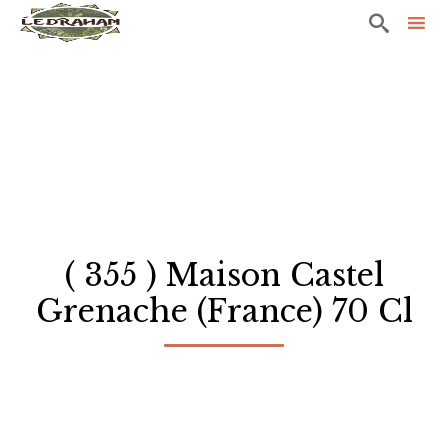

Sk
to
co
( 355 ) Maison Castel
Grenache (France) 70 Cl