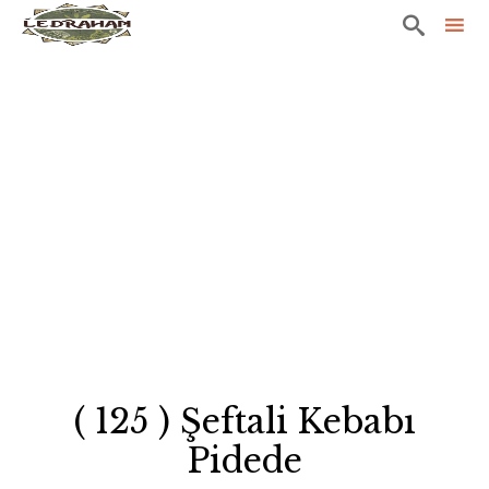

Sk
to
co
( 125 ) Şeftali Kebabı
Pidede