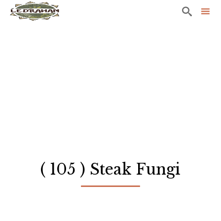

Sk
to
co
( 105 ) Steak Fungi