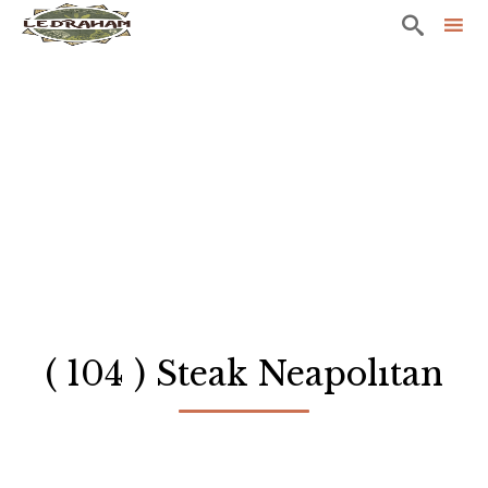

Sk
to
co
( 104 ) Steak Neapolıtan