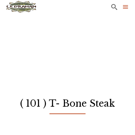

Sk
to
co
( 101 ) T- Bone Steak