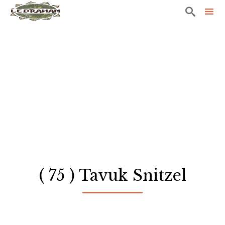

Sk
to
co
( 75 ) Tavuk Snitzel