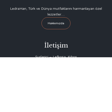
LedraHan, Türk ve Dünya mutfaklarını harmanlayan özel
lezzetler…
Hakkımızda
İletişim
Surlariçi – Lefkoşa, Kıbrıs
Evgaf Meydanı Sokak No: 2 (Büyük Han Yanı, Eski Lefke
Hanı)
+90 542 855 88 72
info@ledrahan.com
© 2022
Ledrahan Restorant