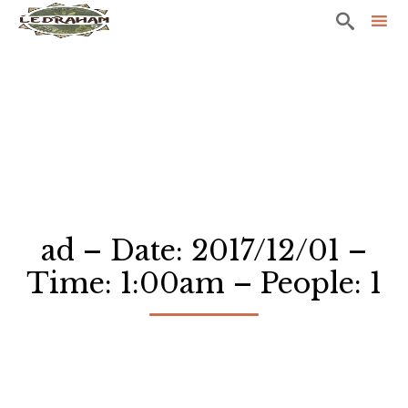

Sk
to
co
ad – Date: 2017/12/01 –
Time: 1:00am – People: 1