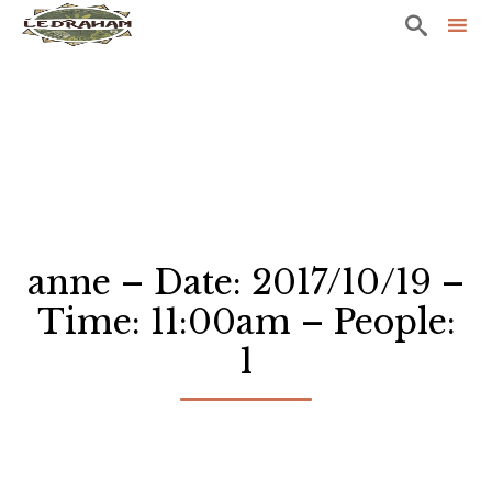

Sk
to
co
anne – Date: 2017/10/19 –
Time: 11:00am – People:
1