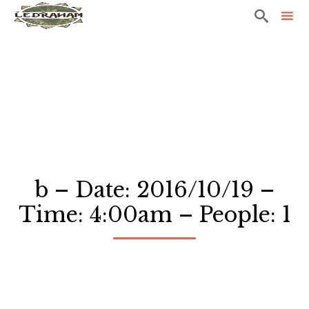

Sk
to
co
b – Date: 2016/10/19 –
Time: 4:00am – People: 1