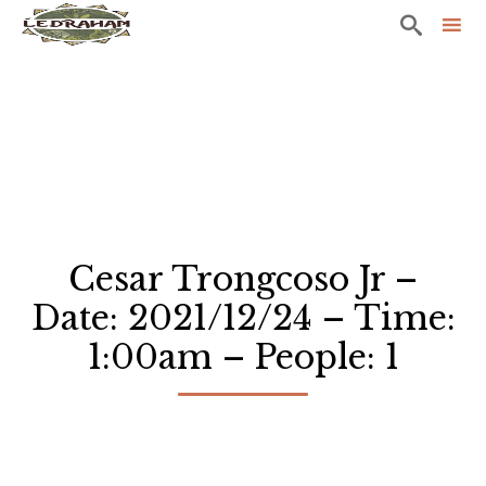

Sk
to
co
Cesar Trongcoso Jr –
Date: 2021/12/24 – Time:
1:00am – People: 1