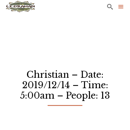

Sk
to
co
Christian – Date:
2019/12/14 – Time:
5:00am – People: 13