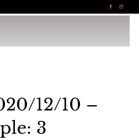


Ski
to
con
2020/12/10 –
ple: 3