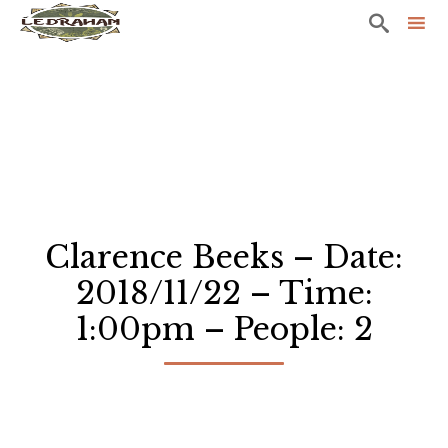

Sk
to
co
Clarence Beeks – Date:
2018/11/22 – Time:
1:00pm – People: 2