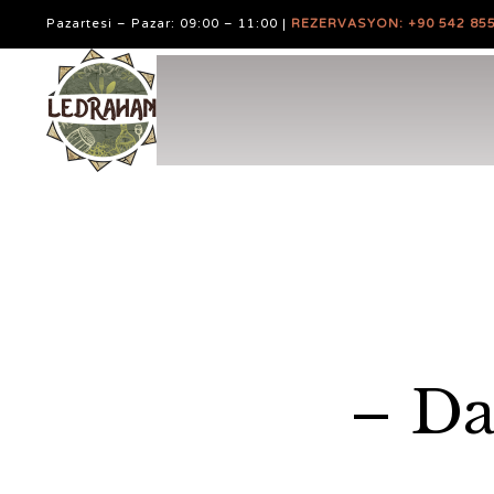
Pazartesi – Pazar: 09:00 – 11:00 |
REZERVASYON: +90 542 855
– Da