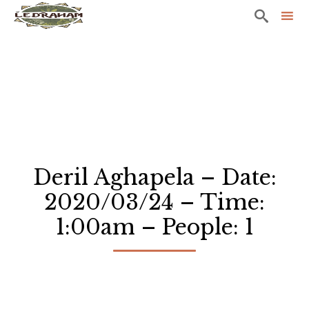

Sk
to
co
Deril Aghapela – Date:
2020/03/24 – Time:
1:00am – People: 1