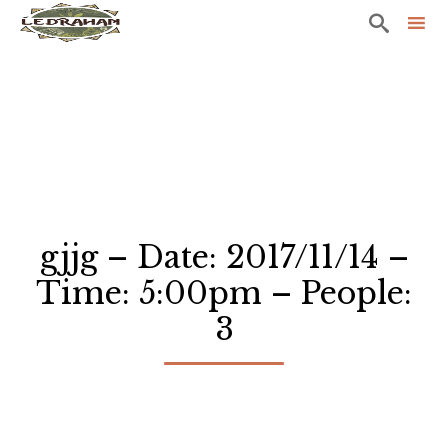

Sk
to
co
gjjg – Date: 2017/11/14 –
Time: 5:00pm – People:
3