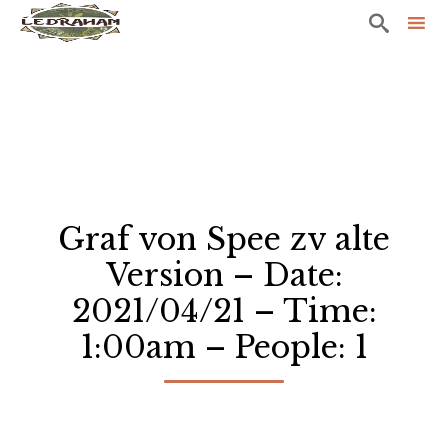

Sk
to
co
Graf von Spee zv alte
Version – Date:
2021/04/21 – Time:
1:00am – People: 1