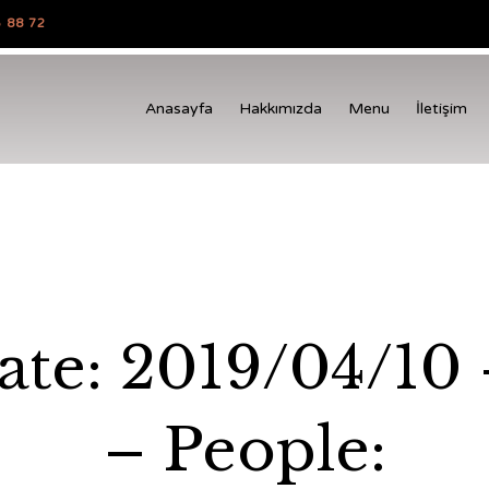
 88 72
Anasayfa
Hakkımızda
Menu
İletişim
te: 2019/04/10 
– People: