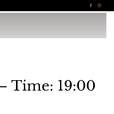


Ski
to
con
– Time: 19:00