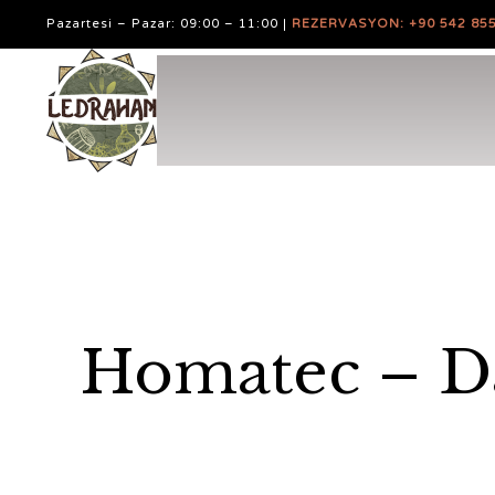
Pazartesi – Pazar: 09:00 – 11:00 |
REZERVASYON: +90 542 855
Homatec – Da