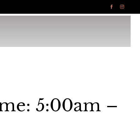


Ski
to
con
ime: 5:00am –