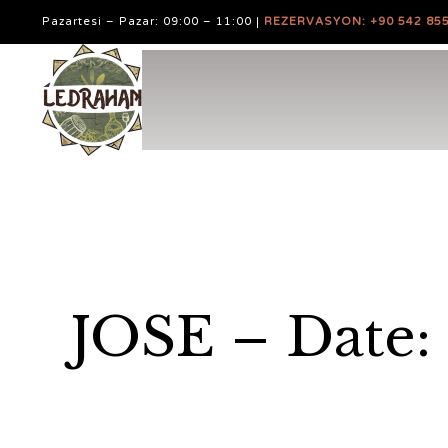
Pazartesi – Pazar: 09:00 – 11:00 |
REZERVASYON: +90 542 855
JOSE – Date: