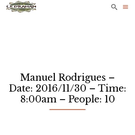

Sk
to
co
Manuel Rodrigues –
Date: 2016/11/30 – Time:
8:00am – People: 10