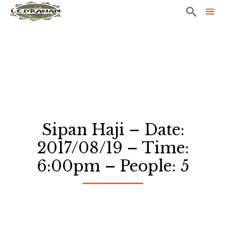

Sk
to
co
Sipan Haji – Date:
2017/08/19 – Time:
6:00pm – People: 5