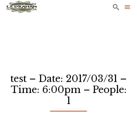

Sk
to
co
test – Date: 2017/03/31 –
Time: 6:00pm – People:
1