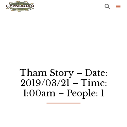

Sk
to
co
Tham Story – Date:
2019/03/21 – Time:
1:00am – People: 1