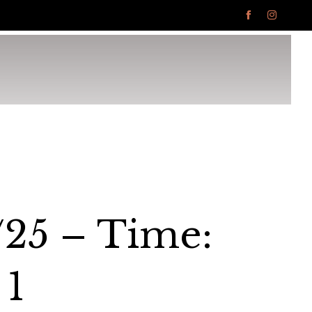


Ski
to
con
/25 – Time:
 1