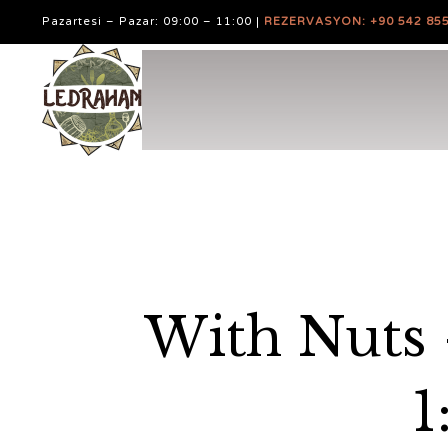
Pazartesi – Pazar: 09:00 – 11:00 |
REZERVASYON: +90 542 855
With Nuts 
1